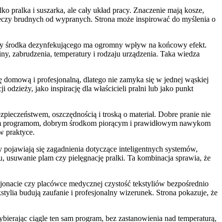
lko pralka i suszarka, ale cały układ pracy. Znaczenie mają kosze,
rzeczy brudnych od wypranych. Strona może inspirować do myślenia o
 czy środka dezynfekującego ma ogromny wpływ na końcowy efekt.
iny, zabrudzenia, temperatury i rodzaju urządzenia. Taka wiedza
ę domową i profesjonalną, dlatego nie zamyka się w jednej wąskiej
dzieży, jako inspirację dla właścicieli pralni lub jako punkt
ezpieczeństwem, oszczędnością i troską o materiał. Dobre pranie nie
wym programom, dobrym środkom piorącym i prawidłowym nawykom
w praktyce.
y pojawiają się zagadnienia dotyczące inteligentnych systemów,
u, usuwanie plam czy pielęgnację pralki. Ta kombinacja sprawia, że
nsjonacie czy placówce medycznej czystość tekstyliów bezpośrednio
tylia budują zaufanie i profesjonalny wizerunek. Strona pokazuje, że
ierając ciągle ten sam program, bez zastanowienia nad temperaturą,