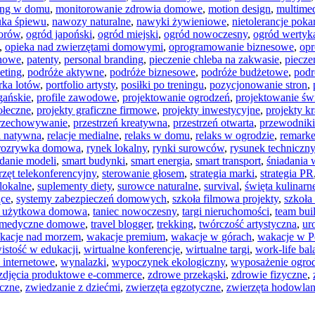
ing w domu
,
monitorowanie zdrowia domowe
,
motion design
,
multime
uka śpiewu
,
nawozy naturalne
,
nawyki żywieniowe
,
nietolerancje pok
iorów
,
ogród japoński
,
ogród miejski
,
ogród nowoczesny
,
ogród wertyk
,
opieka nad zwierzętami domowymi
,
oprogramowanie biznesowe
,
op
inowe
,
patenty
,
personal branding
,
pieczenie chleba na zakwasie
,
pieczen
eting
,
podróże aktywne
,
podróże biznesowe
,
podróże budżetowe
,
podr
ka lotów
,
portfolio artysty
,
posiłki po treningu
,
pozycjonowanie stron
,
gańskie
,
profile zawodowe
,
projektowanie ogrodzeń
,
projektowanie świ
ołeczne
,
projekty graficzne firmowe
,
projekty inwestycyjne
,
projekty k
rzechowywanie
,
przestrzeń kreatywna
,
przestrzeń otwarta
,
przewodniki
a natywna
,
relacje medialne
,
relaks w domu
,
relaks w ogrodzie
,
remarke
rozrywka domowa
,
rynek lokalny
,
rynki surowców
,
rysunek techniczny
adanie modeli
,
smart budynki
,
smart energia
,
smart transport
,
śniadania
rzęt telekonferencyjny
,
sterowanie głosem
,
strategia marki
,
strategia PR
lokalne
,
suplementy diety
,
surowce naturalne
,
survival
,
święta kulinarn
ące
,
systemy zabezpieczeń domowych
,
szkoła filmowa projekty
,
szkoła
a użytkowa domowa
,
taniec nowoczesny
,
targi nieruchomości
,
team bui
y medyczne domowe
,
travel blogger
,
trekking
,
twórczość artystyczna
,
ur
kacje nad morzem
,
wakacje premium
,
wakacje w górach
,
wakacje w P
istość w edukacji
,
wirtualne konferencje
,
wirtualne targi
,
work-life ba
internetowe
,
wynalazki
,
wypoczynek ekologiczny
,
wyposażenie ogro
zdjęcia produktowe e-commerce
,
zdrowe przekąski
,
zdrowie fizyczne
,
czne
,
zwiedzanie z dziećmi
,
zwierzęta egzotyczne
,
zwierzęta hodowla