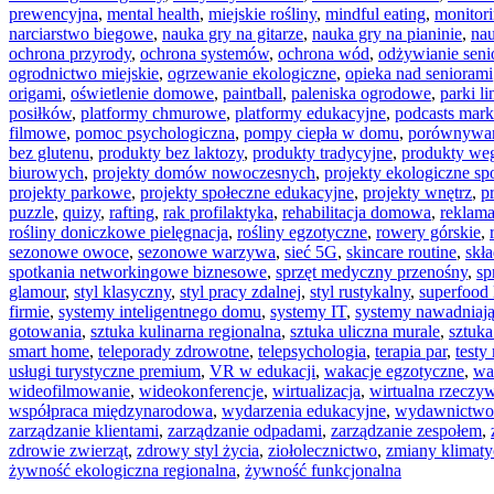
prewencyjna
,
mental health
,
miejskie rośliny
,
mindful eating
,
monitor
narciarstwo biegowe
,
nauka gry na gitarze
,
nauka gry na pianinie
,
na
ochrona przyrody
,
ochrona systemów
,
ochrona wód
,
odżywianie sen
ogrodnictwo miejskie
,
ogrzewanie ekologiczne
,
opieka nad seniorami
origami
,
oświetlenie domowe
,
paintball
,
paleniska ogrodowe
,
parki l
posiłków
,
platformy chmurowe
,
platformy edukacyjne
,
podcasts mark
filmowe
,
pomoc psychologiczna
,
pompy ciepła w domu
,
porównywar
bez glutenu
,
produkty bez laktozy
,
produkty tradycyjne
,
produkty we
biurowych
,
projekty domów nowoczesnych
,
projekty ekologiczne sp
projekty parkowe
,
projekty społeczne edukacyjne
,
projekty wnętrz
,
p
puzzle
,
quizy
,
rafting
,
rak profilaktyka
,
rehabilitacja domowa
,
reklam
rośliny doniczkowe pielęgnacja
,
rośliny egzotyczne
,
rowery górskie
,
sezonowe owoce
,
sezonowe warzywa
,
sieć 5G
,
skincare routine
,
skł
spotkania networkingowe biznesowe
,
sprzęt medyczny przenośny
,
sp
glamour
,
styl klasyczny
,
styl pracy zdalnej
,
styl rustykalny
,
superfood 
firmie
,
systemy inteligentnego domu
,
systemy IT
,
systemy nawadniaj
gotowania
,
sztuka kulinarna regionalna
,
sztuka uliczna murale
,
sztuk
smart home
,
teleporady zdrowotne
,
telepsychologia
,
terapia par
,
test
usługi turystyczne premium
,
VR w edukacji
,
wakacje egzotyczne
,
wa
wideofilmowanie
,
wideokonferencje
,
wirtualizacja
,
wirtualna rzeczyw
współpraca międzynarodowa
,
wydarzenia edukacyjne
,
wydawnictwo 
zarządzanie klientami
,
zarządzanie odpadami
,
zarządzanie zespołem
,
zdrowie zwierząt
,
zdrowy styl życia
,
ziołolecznictwo
,
zmiany klimaty
żywność ekologiczna regionalna
,
żywność funkcjonalna