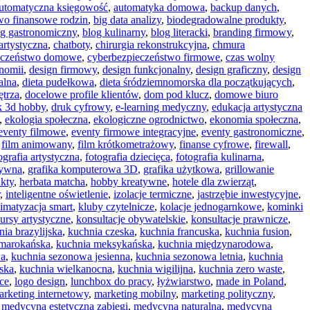
utomatyczna księgowość
,
automatyka domowa
,
backup danych
,
wo finansowe rodzin
,
big data analizy
,
biodegradowalne produkty
,
og gastronomiczny
,
blog kulinarny
,
blog literacki
,
branding firmowy
,
artystyczna
,
chatboty
,
chirurgia rekonstrukcyjna
,
chmura
eczeństwo domowe
,
cyberbezpieczeństwo firmowe
,
czas wolny
onomii
,
design firmowy
,
design funkcjonalny
,
design graficzny
,
design
alna
,
dieta pudełkowa
,
dieta śródziemnomorska dla początkujących
,
ętrza
,
docelowe profile klientów
,
dom pod klucz
,
domowe biuro
k 3d hobby
,
druk cyfrowy
,
e-learning medyczny
,
edukacja artystyczna
,
ekologia społeczna
,
ekologiczne ogrodnictwo
,
ekonomia społeczna
,
eventy filmowe
,
eventy firmowe integracyjne
,
eventy gastronomiczne
,
,
film animowany
,
film krótkometrażowy
,
finanse cyfrowe
,
firewall
,
ografia artystyczna
,
fotografia dziecięca
,
fotografia kulinarna
,
tywna
,
grafika komputerowa 3D
,
grafika użytkowa
,
grillowanie
kty
,
herbata matcha
,
hobby kreatywne
,
hotele dla zwierząt
,
,
inteligentne oświetlenie
,
izolacje termiczne
,
jastrzębie inwestycyjne
,
limatyzacja smart
,
kluby czytelnicze
,
kolacje jednogarnkowe
,
kominki
ursy artystyczne
,
konsultacje obywatelskie
,
konsultacje prawnicze
,
nia brazylijska
,
kuchnia czeska
,
kuchnia francuska
,
kuchnia fusion
,
 marokańska
,
kuchnia meksykańska
,
kuchnia międzynarodowa
,
wa
,
kuchnia sezonowa jesienna
,
kuchnia sezonowa letnia
,
kuchnia
ska
,
kuchnia wielkanocna
,
kuchnia wigilijna
,
kuchnia zero waste
,
ce
,
logo design
,
lunchbox do pracy
,
łyżwiarstwo
,
made in Poland
,
arketing internetowy
,
marketing mobilny
,
marketing polityczny
,
,
medycyna estetyczna zabiegi
,
medycyna naturalna
,
medycyna