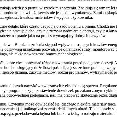
zukają wiedzy o praniu w szerokim znaczeniu. Znajdują się tam treści o
óżnorodność sprawia, że serwis nie jest jednowymiarowy. Zamiast skupia
 oszczędność, trwałość materiałów i wygoda użytkownika.
ne detale, które często decydują o zadowoleniu z prania. Chodzi nie ty
rządzenie pracuje cicho, czy nie zużywa nadmiernie energii, czy jest 
 patrzeć na pranie jako na proces wymagający dobrych nawyków.
pralnictwa. Branża ta zmienia się pod wpływem rosnących kosztów ene
olę odgrywają urządzenia pozwalające ograniczać straty, monitorować p
sługa, ale także nowoczesna branża technologiczna.
ób, które chcą porównać różne rozwiązania przed podjęciem decyzji.
e hotel obsługujący duże ilości pościeli, a jeszcze inne pralnia prze
acy, sposób grzania, zużycie mediów, rodzaj programów, wytrzymałość
aniu dobrych nawyków związanych z eksploatacją sprzętu. Regularne c
dniego programu czy pozostawienie drzwiczek po zakończonym cyklu to
ga odpowiedniej pielęgnacji, jeśli ma pracować skutecznie przez długi
niu. Czytelnik może dowiedzieć się, dlaczego niektóre materiały tracą 
znaczenie i jak uniknąć zniszczenia delikatnych ubrań. Takie porady s
orącego, przeładowania bębna lub braku wiedzy o rodzaju materiału.