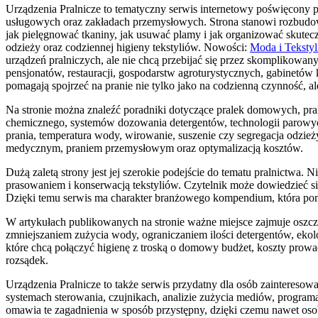
Urządzenia Pralnicze to tematyczny serwis internetowy poświęcony 
usługowych oraz zakładach przemysłowych. Strona stanowi rozbudowane
jak pielęgnować tkaniny, jak usuwać plamy i jak organizować skuteczn
odzieży oraz codziennej higieny tekstyliów. Nowości:
Moda i Tekstyl
urządzeń pralniczych, ale nie chcą przebijać się przez skomplikowan
pensjonatów, restauracji, gospodarstw agroturystycznych, gabinet
pomagają spojrzeć na pranie nie tylko jako na codzienną czynność, al
Na stronie można znaleźć poradniki dotyczące pralek domowych, pra
chemicznego, systemów dozowania detergentów, technologii parowych
prania, temperatura wody, wirowanie, suszenie czy segregacja odzie
medycznym, praniem przemysłowym oraz optymalizacją kosztów.
Dużą zaletą strony jest jej szerokie podejście do tematu pralnictwa
prasowaniem i konserwacją tekstyliów. Czytelnik może dowiedzieć się,
Dzięki temu serwis ma charakter branżowego kompendium, która pom
W artykułach publikowanych na stronie ważne miejsce zajmuje oszc
zmniejszaniem zużycia wody, ograniczaniem ilości detergentów, eko
które chcą połączyć higienę z troską o domowy budżet, koszty prowad
rozsądek.
Urządzenia Pralnicze to także serwis przydatny dla osób zainteresow
systemach sterowania, czujnikach, analizie zużycia mediów, progra
omawia te zagadnienia w sposób przystępny, dzięki czemu nawet os