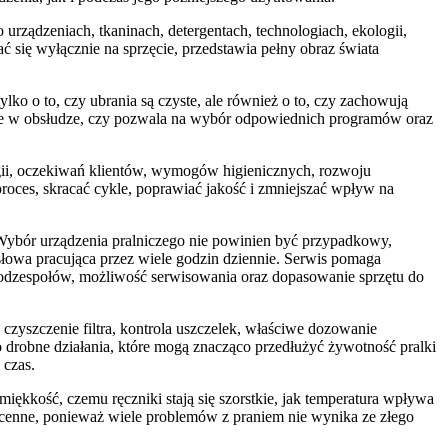
 urządzeniach, tkaninach, detergentach, technologiach, ekologii,
ć się wyłącznie na sprzęcie, przedstawia pełny obraz świata
lko o to, czy ubrania są czyste, ale również o to, czy zachowują
łatwe w obsłudze, czy pozwala na wybór odpowiednich programów oraz
rgii, oczekiwań klientów, wymogów higienicznych, rozwoju
roces, skracać cykle, poprawiać jakość i zmniejszać wpływ na
 Wybór urządzenia pralniczego nie powinien być przypadkowy,
mysłowa pracująca przez wiele godzin dziennie. Serwis pomaga
 podzespołów, możliwość serwisowania oraz dopasowanie sprzętu do
zyszczenie filtra, kontrola uszczelek, właściwe dozowanie
 drobne działania, które mogą znacząco przedłużyć żywotność pralki
 czas.
miękkość, czemu ręczniki stają się szorstkie, jak temperatura wpływa
ą cenne, ponieważ wiele problemów z praniem nie wynika ze złego