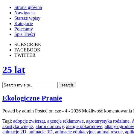
Strona główna
Nawigacja
Starsze wpisy
Kategorie
Polecamy
Spis Treści
SUBSCRIBE
FACEBOOK
TWITTER
25 lat
Ekologiczne Pranie
Posted by admin
Posted on cze - 4 - 2026
Możliwość komentowania
Tagi:
adopcje zwierząt
,
agencje reklamowe
,
agroturystyka rodzinne
,
A
akustyka wnętrz
,
alarm domowy
,
alergie pokarmowe
,
altany ogrodo
animacje 2D
,
animacje 3D
,
animacje edukacyjne
,
animal rescue
,
apli