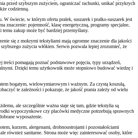
nia przed szybszym zużyciem, ograniczać rachunki, unikać przykrych
akże codzienną.
 W świecie, w którym oferta pralek, suszarek i pralko-suszarek jest
ma znaczenie: pojemność, klasę energetyczną, programy specjalne,
ki temu zakup może być bardziej przemyślany.
nie się z mokrymi tekstyliami mają ogromne znaczenie dla jakości
 szybszego zużycia włókien. Serwis pozwala lepiej zrozumieć, że
iej treści pomagają poznać podstawowe pojęcia, typy urządzeń,
jonalnymi. Dzięki temu użytkownik może stopniowo budować wiedzę i
tematem bogatym, wielowymiarowym i ważnym. Za czystą koszulą,
baczyć te zależności i pokazuje, że jakość prania zależy od wielu
demu, ale szczególnie ważna staje się tam, gdzie tekstylia są
, ośrodki wypoczynkowe czy placówki medyczne potrzebują sprawnych
 dobrane wyposażenie.
potem, kurzem, alergenami, drobnoustrojami i pozostałościami
ale również sanitarne. Strona może więc zainteresować osoby, które