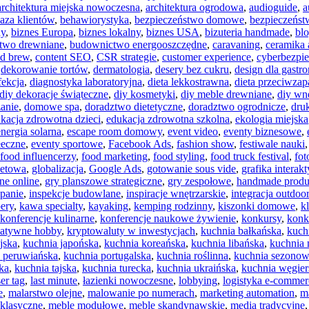
architektura miejska nowoczesna
,
architektura ogrodowa
,
audioguide
,
a
aza klientów
,
behawiorystyka
,
bezpieczeństwo domowe
,
bezpieczeńst
ny
,
biznes Europa
,
biznes lokalny
,
biznes USA
,
bizuteria handmade
,
bl
two drewniane
,
budownictwo energooszczędne
,
caravaning
,
ceramika 
ld brew
,
content SEO
,
CSR strategie
,
customer experience
,
cyberbezpi
,
dekorowanie tortów
,
dermatologia
,
desery bez cukru
,
design dla gastr
fekcja
,
diagnostyka laboratoryjna
,
dieta lekkostrawna
,
dieta przeciwzap
diy dekoracje świąteczne
,
diy kosmetyki
,
diy meble drewniane
,
diy wn
anie
,
domowe spa
,
doradztwo dietetyczne
,
doradztwo ogrodnicze
,
dru
kacja zdrowotna dzieci
,
edukacja zdrowotna szkolna
,
ekologia miejska
energia solarna
,
escape room domowy
,
event video
,
eventy biznesowe
,
łeczne
,
eventy sportowe
,
Facebook Ads
,
fashion show
,
festiwale nauki
food influencerzy
,
food marketing
,
food styling
,
food truck festival
,
fot
rnetowa
,
globalizacja
,
Google Ads
,
gotowanie sous vide
,
grafika interak
ne online
,
gry planszowe strategiczne
,
gry zespołowe
,
handmade produ
mpanie
,
inspekcje budowlane
,
inspiracje wnętrzarskie
,
integracja outdoor
ery
,
kawa specialty
,
kayaking
,
kemping rodzinny
,
kiszonki domowe
,
k
konferencje kulinarne
,
konferencje naukowe żywienie
,
konkursy
,
konk
eatywne hobby
,
kryptowaluty w inwestycjach
,
kuchnia bałkańska
,
kuch
jska
,
kuchnia japońska
,
kuchnia koreańska
,
kuchnia libańska
,
kuchnia
 peruwiańska
,
kuchnia portugalska
,
kuchnia roślinna
,
kuchnia sezono
ka
,
kuchnia tajska
,
kuchnia turecka
,
kuchnia ukraińska
,
kuchnia węgier
ser tag
,
last minute
,
łazienki nowoczesne
,
lobbying
,
logistyka e-commer
e
,
malarstwo olejne
,
malowanie po numerach
,
marketing automation
,
m
klasyczne
,
meble modułowe
,
meble skandynawskie
,
media tradycyjne