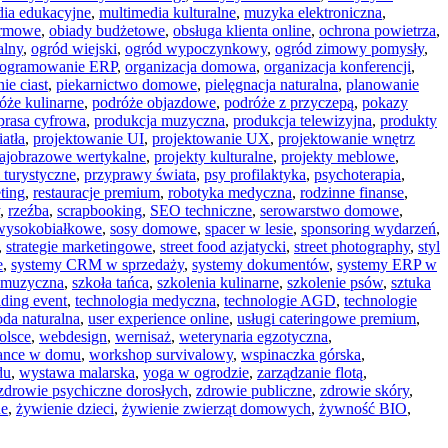
dia edukacyjne
,
multimedia kulturalne
,
muzyka elektroniczna
,
armowe
,
obiady budżetowe
,
obsługa klienta online
,
ochrona powietrza
,
alny
,
ogród wiejski
,
ogród wypoczynkowy
,
ogród zimowy pomysły
,
rogramowanie ERP
,
organizacja domowa
,
organizacja konferencji
,
ie ciast
,
piekarnictwo domowe
,
pielęgnacja naturalna
,
planowanie
óże kulinarne
,
podróże objazdowe
,
podróże z przyczepą
,
pokazy
prasa cyfrowa
,
produkcja muzyczna
,
produkcja telewizyjna
,
produkty
atła
,
projektowanie UI
,
projektowanie UX
,
projektowanie wnętrz
rajobrazowe wertykalne
,
projekty kulturalne
,
projekty meblowe
,
 turystyczne
,
przyprawy świata
,
psy profilaktyka
,
psychoterapia
,
ting
,
restauracje premium
,
robotyka medyczna
,
rodzinne finanse
,
,
rzeźba
,
scrapbooking
,
SEO techniczne
,
serowarstwo domowe
,
 wysokobiałkowe
,
sosy domowe
,
spacer w lesie
,
sponsoring wydarzeń
,
,
strategie marketingowe
,
street food azjatycki
,
street photography
,
styl
e
,
systemy CRM w sprzedaży
,
systemy dokumentów
,
systemy ERP w
 muzyczna
,
szkoła tańca
,
szkolenia kulinarne
,
szkolenie psów
,
sztuka
lding event
,
technologia medyczna
,
technologie AGD
,
technologie
oda naturalna
,
user experience online
,
usługi cateringowe premium
,
olsce
,
webdesign
,
wernisaż
,
weterynaria egzotyczna
,
lance w domu
,
workshop survivalowy
,
wspinaczka górska
,
du
,
wystawa malarska
,
yoga w ogrodzie
,
zarządzanie flotą
,
zdrowie psychiczne dorosłych
,
zdrowie publiczne
,
zdrowie skóry
,
ne
,
żywienie dzieci
,
żywienie zwierząt domowych
,
żywność BIO
,