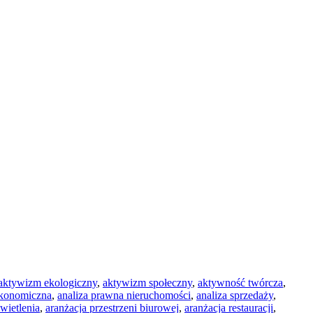
aktywizm ekologiczny
,
aktywizm społeczny
,
aktywność twórcza
,
ekonomiczna
,
analiza prawna nieruchomości
,
analiza sprzedaży
,
wietlenia
,
aranżacja przestrzeni biurowej
,
aranżacja restauracji
,