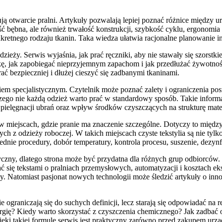
ją otwarcie pralni. Artykuły pozwalają lepiej poznać różnice międz
ć bębna, ale również trwałość konstrukcji, szybkość cyklu, ergonomia o
retnego rodzaju tkanin. Taka wiedza ułatwia racjonalne planowanie 
ieży. Serwis wyjaśnia, jak prać ręczniki, aby nie stawały się szorstki
kę, jak zapobiegać nieprzyjemnym zapachom i jak przedłużać żywotność
ć bezpieczniej i dłużej cieszyć się zadbanymi tkaninami.
em specjalistycznym. Czytelnik może poznać zalety i ograniczenia po
czego nie każdą odzież warto prać w standardowy sposób. Takie informa
s pielęgnacji ubrań oraz wpływ środków czyszczących na strukturę mate
w miejscach, gdzie pranie ma znaczenie szczególne. Dotyczy to międz
ch z odzieży roboczej. W takich miejscach czyste tekstylia są nie tyl
iednie procedury, dobór temperatury, kontrola procesu, suszenie, de
yczny, dlatego strona może być przydatna dla różnych grup odbiorców
ać się tekstami o pralniach przemysłowych, automatyzacji i kosztach 
racy. Natomiast pasjonat nowych technologii może śledzić artykuły o i
nie ograniczają się do suchych definicji, lecz starają się odpowiadać 
gię? Kiedy warto skorzystać z czyszczenia chemicznego? Jak zadbać o s
ki takiej formule serwis jest praktyczny zarówno przed zakupem urząd