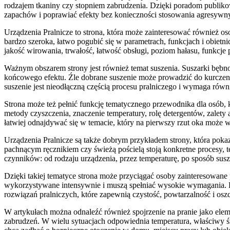
rodzajem tkaniny czy stopniem zabrudzenia. Dzięki poradom publiko
zapachów i poprawiać efekty bez konieczności stosowania agresywnyc
Urządzenia Pralnicze to strona, która może zainteresować również oso
bardzo szeroka, łatwo pogubić się w parametrach, funkcjach i obiet
jakość wirowania, trwałość, łatwość obsługi, poziom hałasu, funkcj
Ważnym obszarem strony jest również temat suszenia. Suszarki bębn
końcowego efektu. Źle dobrane suszenie może prowadzić do kurczenia
suszenie jest nieodłączną częścią procesu pralniczego i wymaga równ
Strona może też pełnić funkcję tematycznego przewodnika dla osób, k
metody czyszczenia, znaczenie temperatury, rolę detergentów, zale
łatwiej odnajdywać się w temacie, który na pierwszy rzut oka może 
Urządzenia Pralnicze są także dobrym przykładem strony, która pok
pachnącym ręcznikiem czy świeżą pościelą stoją konkretne procesy, t
czynników: od rodzaju urządzenia, przez temperaturę, po sposób sus
Dzięki takiej tematyce strona może przyciągać osoby zainteresowane p
wykorzystywane intensywnie i muszą spełniać wysokie wymagania. Ho
rozwiązań pralniczych, które zapewnią czystość, powtarzalność i o
W artykułach można odnaleźć również spojrzenie na pranie jako elemen
zabrudzeń. W wielu sytuacjach odpowiednia temperatura, właściwy śro