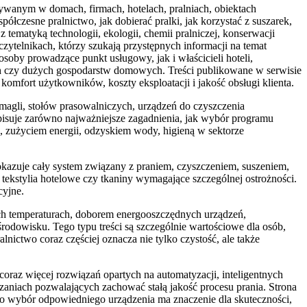
ywanym w domach, firmach, hotelach, pralniach, obiektach
łczesne pralnictwo, jak dobierać pralki, jak korzystać z suszarek,
 tematyką technologii, ekologii, chemii pralniczej, konserwacji
czytelnikach, którzy szukają przystępnych informacji na temat
soby prowadzące punkt usługowy, jak i właścicieli hoteli,
ch czy dużych gospodarstw domowych. Treści publikowane w serwisie
 komfort użytkowników, koszty eksploatacji i jakość obsługi klienta.
magli, stołów prasowalniczych, urządzeń do czyszczenia
pisuje zarówno najważniejsze zagadnienia, jak wybór programu
, zużyciem energii, odzyskiem wody, higieną w sektorze
 pokazuje cały system związany z praniem, czyszczeniem, suszeniem,
, tekstylia hotelowe czy tkaniny wymagające szczególnej ostrożności.
cyjne.
ch temperaturach, doborem energooszczędnych urządzeń,
odowisku. Tego typu treści są szczególnie wartościowe dla osób,
nictwo coraz częściej oznacza nie tylko czystość, ale także
coraz więcej rozwiązań opartych na automatyzacji, inteligentnych
aniach pozwalających zachować stałą jakość procesu prania. Strona
o wybór odpowiedniego urządzenia ma znaczenie dla skuteczności,