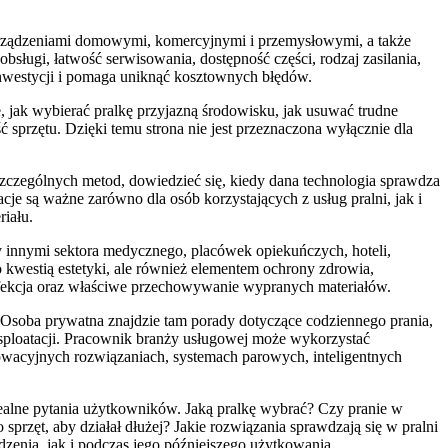
y urządzeniami domowymi, komercyjnymi i przemysłowymi, a także
bsługi, łatwość serwisowania, dostępność części, rodzaj zasilania,
inwestycji i pomaga uniknąć kosztownych błędów.
e, jak wybierać pralkę przyjazną środowisku, jak usuwać trudne
 sprzętu. Dzięki temu strona nie jest przeznaczona wyłącznie dla
szczególnych metod, dowiedzieć się, kiedy dana technologia sprawdza
cje są ważne zarówno dla osób korzystających z usług pralni, jak i
riału.
y innymi sektora medycznego, placówek opiekuńczych, hoteli,
ko kwestią estetyki, ale również elementem ochrony zdrowia,
zynfekcja oraz właściwe przechowywanie wypranych materiałów.
. Osoba prywatna znajdzie tam porady dotyczące codziennego prania,
eksploatacji. Pracownik branży usługowej może wykorzystać
nnowacyjnych rozwiązaniach, systemach parowych, inteligentnych
na realne pytania użytkowników. Jaką pralkę wybrać? Czy pranie w
przęt, aby działał dłużej? Jakie rozwiązania sprawdzają się w pralni
zenia, jak i podczas jego późniejszego użytkowania.