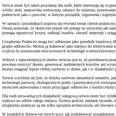
Serwis może być także przydatny dla osób, które interesują się wyposa
wózki, stoły, stanowiska sortowania, miejsce do suszenia, prasowan
pralnictwie jako o procesie, w którym porządek, ergonomia i logisty
W opisach i poradnikach pojawia się również temat chemii pralnicz
Strona pokazuje, że skuteczne pranie nie polega na używaniu jak naj
pomaga ograniczyć koszty, uniknąć osadów, chronić materiały i osiąga
Urządzenia Pralnicze mogą być odbierane jako poradnik branżowy dla 
grupie odbiorców. Można ją traktować jako miejsce do zdobywania info
wyjścia do poznawania nowoczesnych technologii wykorzystywanych
Jednym z najważniejszych atutów serwisu jest to, że przedstawia pran
powinno niszczyć tkanin, generować nadmiernych kosztów ani wy
można osiągnąć lepsze efekty zarówno w domu, jak i w działalności 
Serwis wyróżnia się tym, że dotyka zarówno aktualnych tematów, jak 
technologii parowej, ekologicznych pralni i przemysłowych rozwiązań
strona jest uniwersalna i może przyciągać odbiorców o bardzo różnyc
Dla osób prowadzących działalność usługową serwis może być źródłem
wpływa na odbiór całego miejsca. Świeża pościel, miękkie ręczniki, 
urządzenia pralnicze są nie tylko sprzętem technicznym, ale równie
W kontekście domowym serwis uczy, jak podejmować rozsądniejsze dec