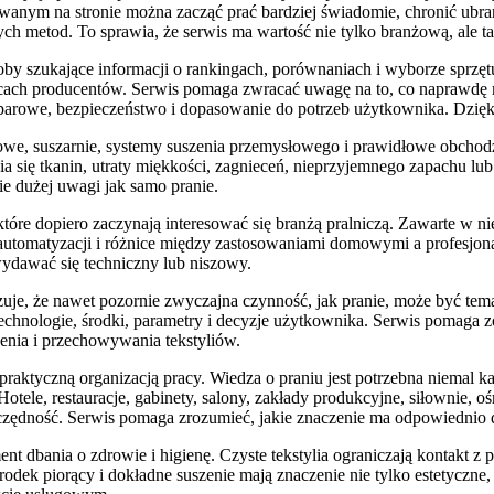
wanym na stronie można zacząć prać bardziej świadomie, chronić ubra
h metod. To sprawia, że serwis ma wartość nie tylko branżową, ale t
by szukające informacji o rankingach, porównaniach i wyborze sprzętu.
nicach producentów. Serwis pomaga zwracać uwagę na to, co naprawdę 
e parowe, bezpieczeństwo i dopasowanie do potrzeb użytkownika. Dzię
owe, suszarnie, systemy suszenia przemysłowego i prawidłowe obchodze
 się tkanin, utraty miękkości, zagnieceń, nieprzyjemnego zapachu lub
ie dużej uwagi jak samo pranie.
tóre dopiero zaczynają interesować się branżą pralniczą. Zawarte w n
ty automatyzacji i różnice między zastosowaniami domowymi a profes
wydawać się techniczny lub niszowy.
azuje, że nawet pozornie zwyczajna czynność, jak pranie, może być 
echnologie, środki, parametry i decyzje użytkownika. Serwis pomaga zo
zenia i przechowywania tekstyliów.
raktyczną organizacją pracy. Wiedza o praniu jest potrzebna niemal każ
tele, restauracje, gabinety, salony, zakłady produkcyjne, siłownie
szczędność. Serwis pomaga zrozumieć, jakie znaczenie ma odpowiednio
t dbania o zdrowie i higienę. Czyste tekstylia ograniczają kontakt z 
dek piorący i dokładne suszenie mają znaczenie nie tylko estetyczne, 