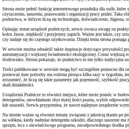
Strona może pełnić funkcję internetowego poradnika dla osób, które s
czyszczeniu, suszeniu, prasowaniu i organizacji pracy pralni. Taka r
pralnictwa, w którym liczą się technologia, doświadczenie, higiena,
Opisując temat urządzeń pralniczych, serwis zwraca uwagę na praktycz
kolor, fason, miękkość i przyjemny zapach. Ważne jest także, czy u
czy nadaje się do częstego użytkowania. Dzięki temu strona pomaga
W serwisie można odnaleźć także inspiracje dotyczące przyszłości 
automatyzacji i większej świadomości ekologicznej. Coraz większą r
środowisko. Strona pokazuje, że pralnictwo to nie tylko tradycyjna u
Treści publikowane w serwisie mogą być szczególnie pomocne dla os
ponieważ inne potrzeby ma rodzina piorąca kilka razy w tygodniu, inn
zrozumieć, że liczą się takie parametry jak pojemność, szybkość pr
skali działalności.
Urządzenia Pralnicze to również miejsce, które może pomóc w budow
detergentów, niewkładanie zbyt dużej ilości prania, wybór odpowie
lub suszarki. Serwis przypomina, że nawet najlepsze urządzenie wyma
Na stronie ważne są również tematy związane z jakością tkanin po pra
na włókna, kiedy nadmiar detergentu szkodzi, dlaczego suszenie ma 
sprzętu, lecz z niewłaściwego programu, nieodpowiedniego środka pi