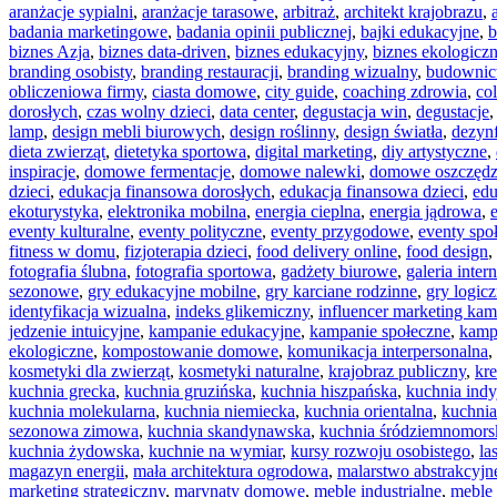
aranżacje sypialni
,
aranżacje tarasowe
,
arbitraż
,
architekt krajobrazu
,
badania marketingowe
,
badania opinii publicznej
,
bajki edukacyjne
,
b
biznes Azja
,
biznes data-driven
,
biznes edukacyjny
,
biznes ekologicz
branding osobisty
,
branding restauracji
,
branding wizualny
,
budownic
obliczeniowa firmy
,
ciasta domowe
,
city guide
,
coaching zdrowia
,
co
dorosłych
,
czas wolny dzieci
,
data center
,
degustacja win
,
degustacje
lamp
,
design mebli biurowych
,
design roślinny
,
design światła
,
dezyn
dieta zwierząt
,
dietetyka sportowa
,
digital marketing
,
diy artystyczne
,
inspiracje
,
domowe fermentacje
,
domowe nalewki
,
domowe oszczędz
dzieci
,
edukacja finansowa dorosłych
,
edukacja finansowa dzieci
,
edu
ekoturystyka
,
elektronika mobilna
,
energia cieplna
,
energia jądrowa
,
eventy kulturalne
,
eventy polityczne
,
eventy przygodowe
,
eventy spo
fitness w domu
,
fizjoterapia dzieci
,
food delivery online
,
food design
,
fotografia ślubna
,
fotografia sportowa
,
gadżety biurowe
,
galeria inte
sezonowe
,
gry edukacyjne mobilne
,
gry karciane rodzinne
,
gry logicz
identyfikacja wizualna
,
indeks glikemiczny
,
influencer marketing ka
jedzenie intuicyjne
,
kampanie edukacyjne
,
kampanie społeczne
,
kamp
ekologiczne
,
kompostowanie domowe
,
komunikacja interpersonalna
,
kosmetyki dla zwierząt
,
kosmetyki naturalne
,
krajobraz publiczny
,
kr
kuchnia grecka
,
kuchnia gruzińska
,
kuchnia hiszpańska
,
kuchnia indy
kuchnia molekularna
,
kuchnia niemiecka
,
kuchnia orientalna
,
kuchnia
sezonowa zimowa
,
kuchnia skandynawska
,
kuchnia śródziemnomors
kuchnia żydowska
,
kuchnie na wymiar
,
kursy rozwoju osobistego
,
la
magazyn energii
,
mała architektura ogrodowa
,
malarstwo abstrakcyjn
marketing strategiczny
,
marynaty domowe
,
meble industrialne
,
meble 