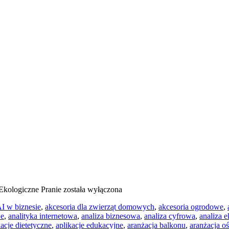
Ekologiczne Pranie
została wyłączona
I w biznesie
,
akcesoria dla zwierząt domowych
,
akcesoria ogrodowe
,
we
,
analityka internetowa
,
analiza biznesowa
,
analiza cyfrowa
,
analiza 
kacje dietetyczne
,
aplikacje edukacyjne
,
aranżacja balkonu
,
aranżacja oś