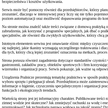
bezpieczeństwa i kosztów użytkowania.
Serwis może być pomocny również dla przedsiębiorców, którzy planu
zrozumieć, dlaczego w intensywnej pracy liczy się nie tylko pojemnoś
poziom automatyzacji oraz możliwość dopasowania programu do konk
Na stronie można znaleźć także treści związane z domową praktyką odz
zabrudzenia, jak korzystać z programów specjalnych, jak dbać o pral
specjalistów, ale również dla zwykłych użytkowników, którzy chcą pra
Istotnym elementem serwisu jest omawianie różnic między czyszczeni
się najlepiej, jakie tkaniny wymagają szczególnego traktowania i dla
dla tych, którzy chcą lepiej zrozumieć oznaczenia na metkach, proce
Strona porusza również zagadnienia dotyczące standardów czystości 
gastronomii, zakładów pracy, obiektów sportowych i firm korzystający
wizerunku i organizacji pracy. Serwis pokazuje, jak ważne są odpow
Urządzenia Pralnicze prezentują tematykę pralnictwa w sposób prakt
wyboru sprzętu i pielęgnacji ubrań. Przedsiębiorca może zainteresow
informacje o higienie, czyszczeniu specjalistycznym i organizacji p
funkcjach i ekologicznych trendach.
Wartością strony jest jej informacyjny charakter. Publikowane treści 
zimnej wodzie jest skuteczne? Jak zmniejszyć rachunki za wodę i ener
przemysłowej? Jak technologia parowa wpływa na jakość prania? Dzię