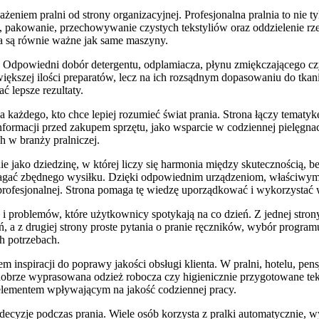
żeniem pralni od strony organizacyjnej. Profesjonalna pralnia to nie ty
ie, pakowanie, przechowywanie czystych tekstyliów oraz oddzielenie 
ka są równie ważne jak same maszyny.
ej. Odpowiedni dobór detergentu, odplamiacza, płynu zmiękczającego
większej ilości preparatów, lecz na ich rozsądnym dopasowaniu do tkan
ć lepsze rezultaty.
każdego, kto chce lepiej rozumieć świat prania. Strona łączy tematyk
rmacji przed zakupem sprzętu, jako wsparcie w codziennej pielęgnacji o
 w branży pralniczej.
ie jako dziedzinę, w której liczy się harmonia między skutecznością, b
magać zbędnego wysiłku. Dzięki odpowiednim urządzeniom, właści
profesjonalnej. Strona pomaga tę wiedzę uporządkować i wykorzystać 
i problemów, które użytkownicy spotykają na co dzień. Z jednej stron
, a z drugiej strony proste pytania o pranie ręczników, wybór program
h potrzebach.
 inspiracji do poprawy jakości obsługi klienta. W pralni, hotelu, pe
dobrze wyprasowana odzież robocza czy higienicznie przygotowane teks
ż elementem wpływającym na jakość codziennej pracy.
yzje podczas prania. Wiele osób korzysta z pralki automatycznie, wyb